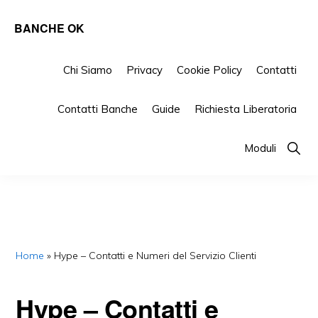
Skip
Skip
Skip
BANCHE OK
to
to
to
Tutto
primary
main
primary
su
Chi Siamo
Privacy
Cookie Policy
Contatti
navigation
content
sidebar
Banche
Contatti Banche
Guide
Richiesta Liberatoria
e
Finanziarie
Show
Moduli
Searc
Home
»
Hype – Contatti e Numeri del Servizio Clienti
Hype – Contatti e