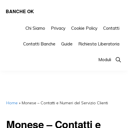
Skip
Skip
Skip
BANCHE OK
to
to
to
Tutto
primary
main
primary
su
Chi Siamo
Privacy
Cookie Policy
Contatti
navigation
content
sidebar
Banche
Contatti Banche
Guide
Richiesta Liberatoria
e
Finanziarie
Show
Moduli
Searc
Home
»
Monese – Contatti e Numeri del Servizio Clienti
Monese – Contatti e