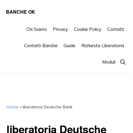
Skip
Skip
Skip
BANCHE OK
to
to
to
Tutto
primary
main
primary
su
Chi Siamo
Privacy
Cookie Policy
Contatti
navigation
content
sidebar
Banche
Contatti Banche
Guide
Richiesta Liberatoria
e
Finanziarie
Show
Moduli
Searc
Home
»
liberatoria Deutsche Bank​
liberatoria Deutsche