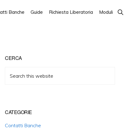
Show
atti Banche
Guide
Richiesta Liberatoria
Moduli
Search
Primary
CERCA
Sidebar
Search
this
website
CATEGORIE
Contatti Banche