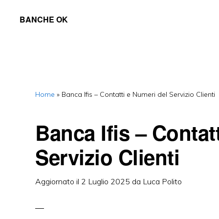
Skip
Skip
Skip
BANCHE OK
to
to
to
Tutto
primary
main
primary
su
navigation
content
sidebar
Banche
e
Home
»
Banca Ifis – Contatti e Numeri del Servizio Clienti
Finanziarie
Banca Ifis – Contat
Servizio Clienti
Aggiornato il
2 Luglio 2025
da
Luca Polito