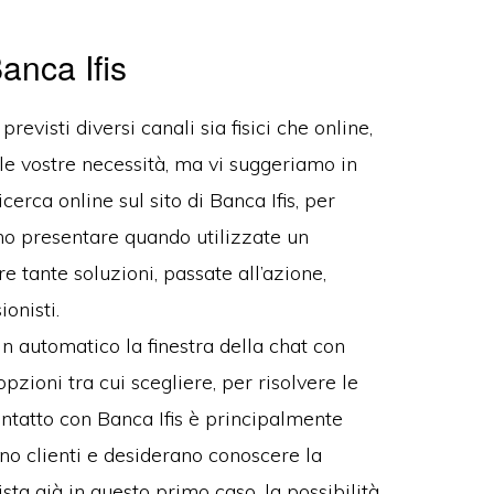
Banca Ifis
evisti diversi canali sia fisici che online,
alle vostre necessità, ma vi suggeriamo in
rca online sul sito di Banca Ifis, per
ono presentare quando utilizzate un
re tante soluzioni, passate all’azione,
onisti.
in automatico la finestra della chat con
 opzioni tra cui scegliere, per risolvere le
ntatto con Banca Ifis è principalmente
ono clienti e desiderano conoscere la
ista già in questo primo caso, la possibilità