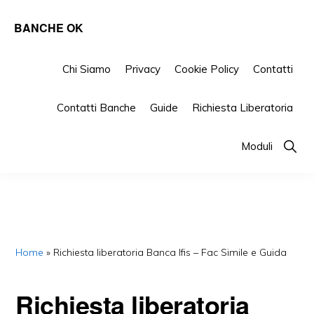
Skip
Skip
Skip
BANCHE OK
to
to
to
Tutto
primary
main
primary
su
Chi Siamo
Privacy
Cookie Policy
Contatti
navigation
content
sidebar
Banche
Contatti Banche
Guide
Richiesta Liberatoria
e
Finanziarie
Show
Moduli
Searc
Home
»
Richiesta liberatoria Banca Ifis – Fac Simile e Guida
Richiesta liberatoria